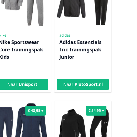
Nike
adidas
Nike Sportswear
Adidas Essentials
Core Trainingspak
Tric Trainingspak
Kids
Junior
Naar
Unisport
Naar
PlutoSport.nl
€ 48,95 +
€ 54,95 +