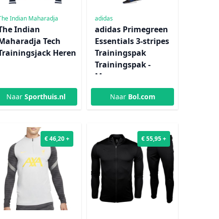
The Indian Maharadja
adidas
The Indian
adidas Primegreen
Maharadja Tech
Essentials 3-stripes
Trainingsjack Heren
Trainingspak
Trainingspak -
Mannen
Naar
Sporthuis.nl
Naar
Bol.com
€ 46,20 +
€ 55,95 +