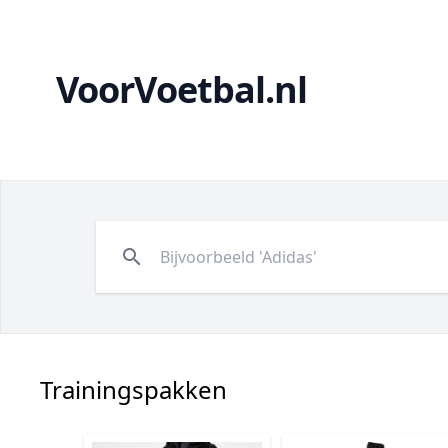
VoorVoetbal.nl
search
Trainingspakken