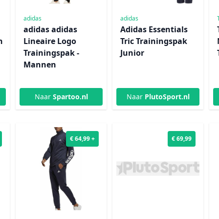
adidas
adidas
adidas adidas
Adidas Essentials
n
Lineaire Logo
Tric Trainingspak
Trainingspak -
Junior
Mannen
Naar
Spartoo.nl
Naar
PlutoSport.nl
€ 64,99 +
€ 69,99