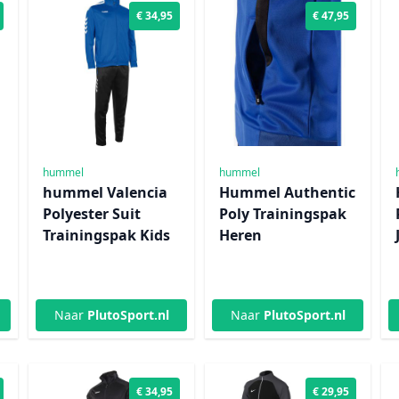
€ 34,95
€ 47,95
hummel
hummel
hummel Valencia
Hummel Authentic
Polyester Suit
Poly Trainingspak
Trainingspak Kids
Heren
Naar
PlutoSport.nl
Naar
PlutoSport.nl
€ 34,95
€ 29,95