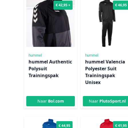
€ 42,95 +
€ 46,95
hummel
hummel
hummel Authentic
hummel Valencia
Polysuit
Polyester Suit
Trainingspak
Trainingspak
Unisex
Naar
Bol.com
Naar
PlutoSport.nl
€ 44,95
€ 41,95