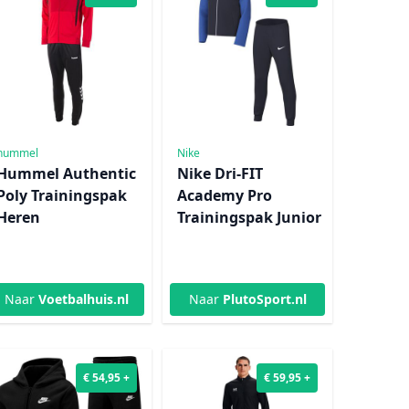
hummel
Nike
Hummel Authentic
Nike Dri-FIT
Poly Trainingspak
Academy Pro
Heren
Trainingspak Junior
Naar
Voetbalhuis.nl
Naar
PlutoSport.nl
€ 54,95 +
€ 59,95 +