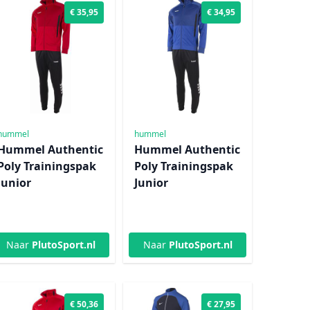
€ 35,95
€ 34,95
hummel
hummel
Hummel Authentic
Hummel Authentic
Poly Trainingspak
Poly Trainingspak
Junior
Junior
Naar
PlutoSport.nl
Naar
PlutoSport.nl
€ 50,36
€ 27,95