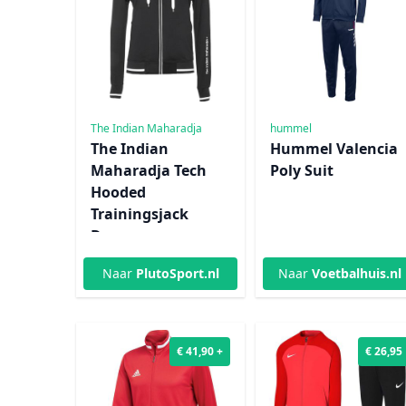
The Indian Maharadja
hummel
The Indian
Hummel Valencia
Maharadja Tech
Poly Suit
Hooded
Trainingsjack
Dames
Naar
PlutoSport.nl
Naar
Voetbalhuis.nl
€ 41,90 +
€ 26,95