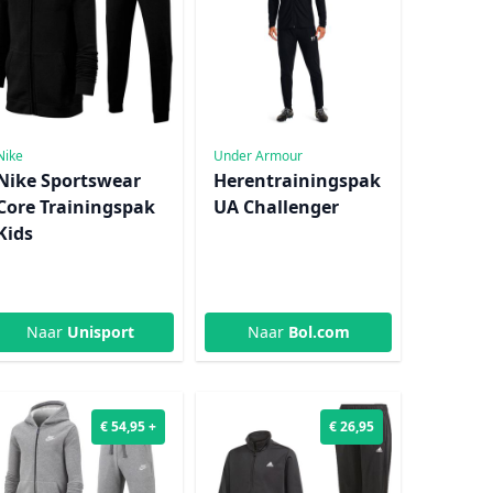
Nike
Under Armour
Nike Sportswear
Herentrainingspak
Core Trainingspak
UA Challenger
Kids
Naar
Unisport
Naar
Bol.com
€ 54,95 +
€ 26,95