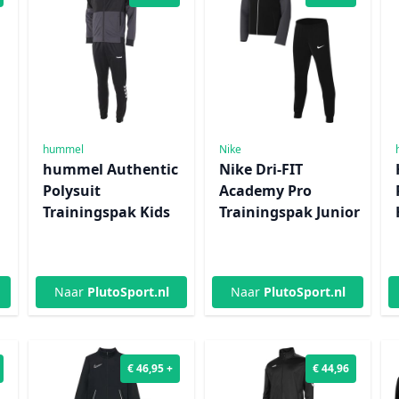
hummel
Nike
hummel Authentic
Nike Dri-FIT
Polysuit
Academy Pro
Trainingspak Kids
Trainingspak Junior
Naar
PlutoSport.nl
Naar
PlutoSport.nl
€ 46,95 +
€ 44,96