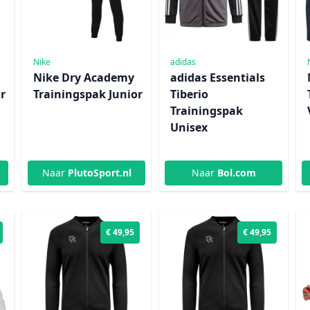
Nike
adidas
Nike Dry Academy
adidas Essentials
r
Trainingspak Junior
Tiberio
Trainingspak
Unisex
Naar
PlutoSport.nl
Naar
Bol.com
€ 49,95
€ 49,95