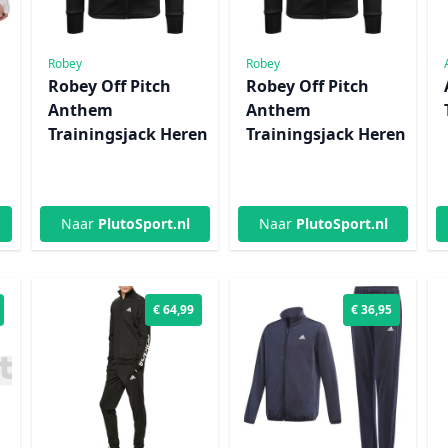
Robey
Robey
Robey Off Pitch
Robey Off Pitch
Anthem
Anthem
Trainingsjack Heren
Trainingsjack Heren
Naar
PlutoSport.nl
Naar
PlutoSport.nl
€ 64,99
€ 36,95