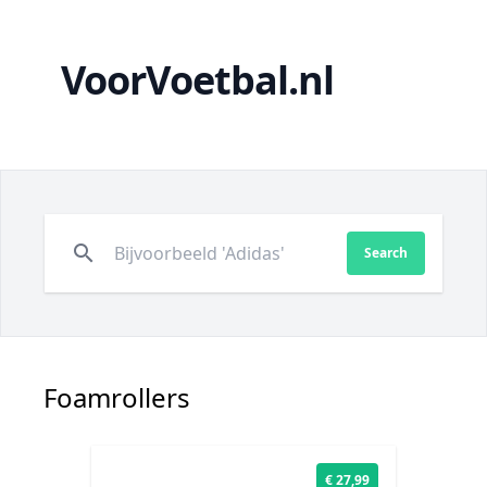
VoorVoetbal.nl
search
Search
Foamrollers
€ 27,99