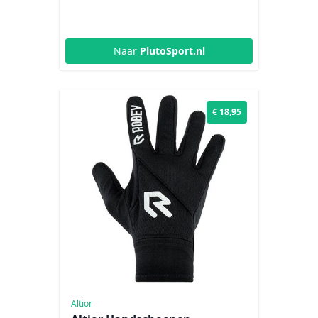
Naar
PlutoSport.nl
€ 18,95
Altior