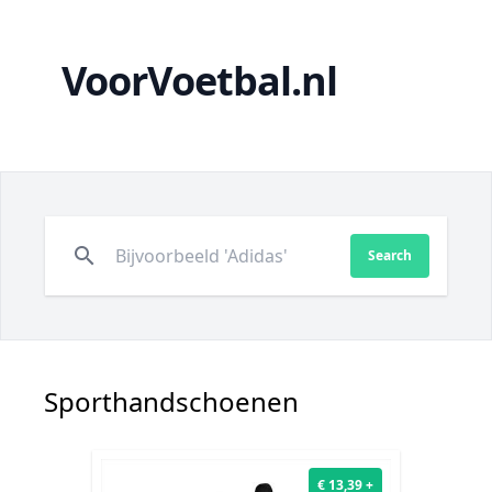
VoorVoetbal.nl
search
Search
Sporthandschoenen
€ 13,39 +