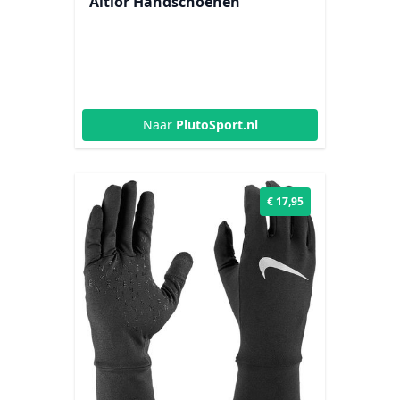
Altior Handschoenen
Naar
PlutoSport.nl
€ 17,95