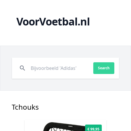
VoorVoetbal.nl
search
Search
Tchouks
€ 99,95