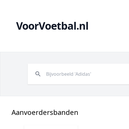
VoorVoetbal.nl
search
Aanvoerdersbanden