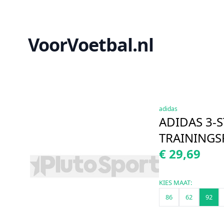
VoorVoetbal.nl
adidas
ADIDAS 3-S
TRAININGS
€ 29,69
KIES MAAT:
86
62
92