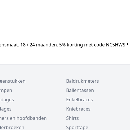
ongensmaat. 18 / 24 maanden. 5% korting met code NC5HWSP
beenstukken
Baldrukmeters
ompen
Ballentassen
ndages
Enkelbraces
dages
Kniebraces
ers en hoofdbanden
Shirts
derbroeken
Sporttape