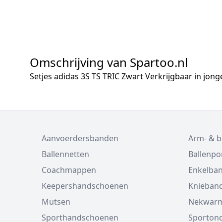
Omschrijving van Spartoo.nl
Setjes adidas 3S TS TRIC Zwart Verkrijgbaar in j
Aanvoerdersbanden
Arm- & 
Ballennetten
Ballenp
Coachmappen
Enkelba
Keepershandschoenen
Knieban
Mutsen
Nekwarm
Sporthandschoenen
Sporton