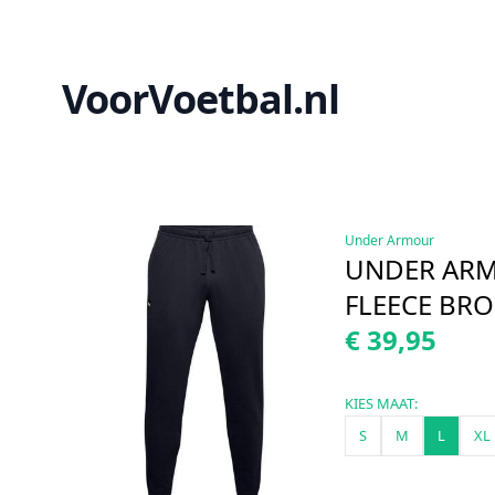
VoorVoetbal.nl
Under Armour
UNDER ARM
FLEECE BRO
€ 39,95
KIES MAAT:
S
M
L
XL