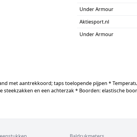
Under Armour
Aktiesport.nl
Under Armour
illeband met aantrekkoord; taps toelopende pijpen * Tempera
steekzakken en een achterzak * Boorden: elastische boorden
beenstukken
Baldrukmeters