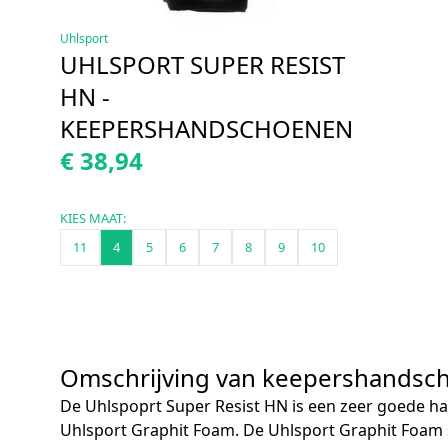
Uhlsport
UHLSPORT SUPER RESIST
HN -
KEEPERSHANDSCHOENEN
€ 38,94
KIES MAAT:
11
4
5
6
7
8
9
10
Omschrijving van keepershandsc
De Uhlspoprt Super Resist HN is een zeer goede 
Uhlsport Graphit Foam. De Uhlsport Graphit Foam 