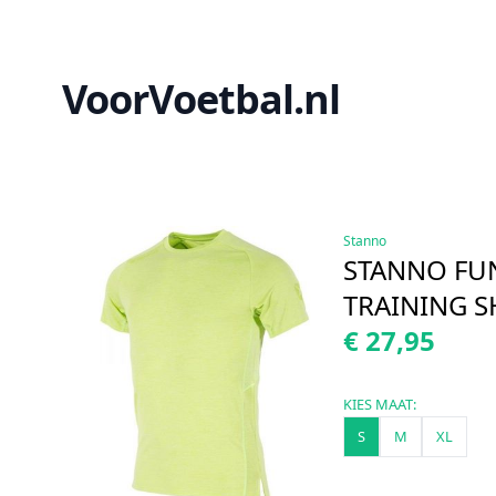
VoorVoetbal.nl
Stanno
STANNO FU
TRAINING S
€ 27,95
KIES MAAT:
S
M
XL