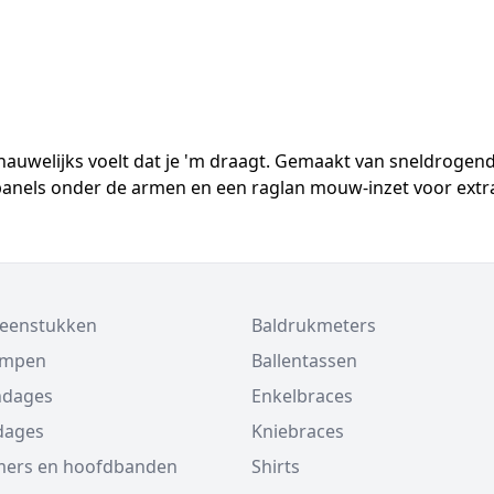
 je nauwelijks voelt dat je 'm draagt. Gemaakt van sneldroge
h panels onder de armen en een raglan mouw-inzet voor extr
beenstukken
Baldrukmeters
ompen
Ballentassen
ndages
Enkelbraces
dages
Kniebraces
ers en hoofdbanden
Shirts