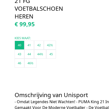
21 FG
VOETBALSCHOEN
HEREN
€ 99,95
KIES MAAT:
40
41
42
42½
43
44
44½
45
46
46½
Omschrijving van Unisport
- Omdat Legendes Niet Wachten! - PUMA King 21 In 
Gemaakt Voor De Moderne Voetballer - De Voetbal