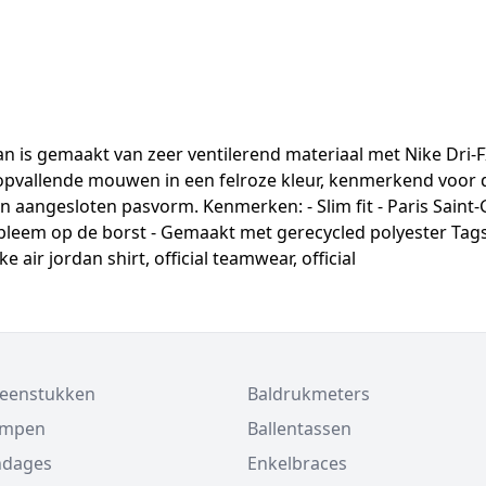
an is gemaakt van zeer ventilerend materiaal met Nike Dri-FI
t opvallende mouwen in een felroze kleur, kenmerkend voor d
ngesloten pasvorm. Kenmerken: - Slim fit - Paris Saint-Ger
leem op de borst - Gemaakt met gerecycled polyester Tags: 
ke air jordan shirt, official teamwear, official
beenstukken
Baldrukmeters
ompen
Ballentassen
ndages
Enkelbraces