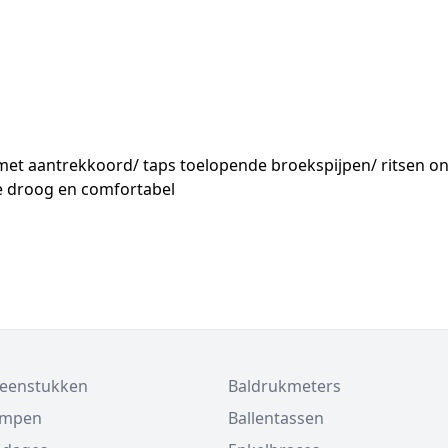
met aantrekkoord/ taps toelopende broekspijpen/ ritsen o
je droog en comfortabel
beenstukken
Baldrukmeters
ompen
Ballentassen