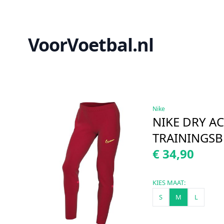
VoorVoetbal.nl
Nike
NIKE DRY A
TRAININGS
€ 34,90
KIES MAAT:
S
M
L