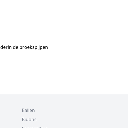
nderin de broekspijpen
Ballen
Bidons