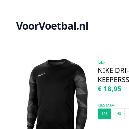
VoorVoetbal.nl
Nike
NIKE DRI
KEEPERSS
€ 18,95
KIES MAAT:
128
140