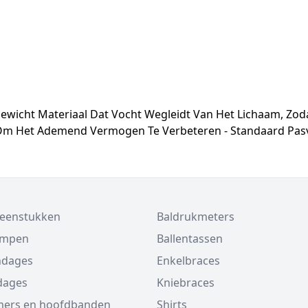
gewicht Materiaal Dat Vocht Wegleidt Van Het Lichaam, Zodat
t Om Het Ademend Vermogen Te Verbeteren - Standaard P
beenstukken
Baldrukmeters
ompen
Ballentassen
ndages
Enkelbraces
dages
Kniebraces
ers en hoofdbanden
Shirts