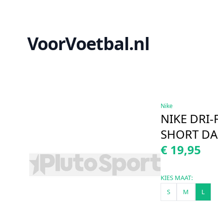
VoorVoetbal.nl
Nike
NIKE DRI-
SHORT D
€ 19,95
KIES MAAT:
S
M
L