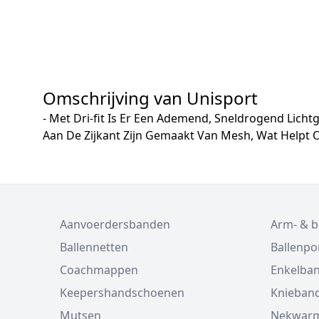
Omschrijving van Unisport
- Met Dri-fit Is Er Een Ademend, Sneldrogend Licht
Aan De Zijkant Zijn Gemaakt Van Mesh, Wat Help
Aanvoerdersbanden
Arm- & 
Ballennetten
Ballenp
Coachmappen
Enkelba
Keepershandschoenen
Knieban
Mutsen
Nekwarm