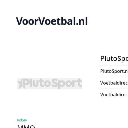
VoorVoetbal.nl
PlutoSpo
PlutoSport.n
Voetbaldirec
Voetbaldirec
Robey
MMO