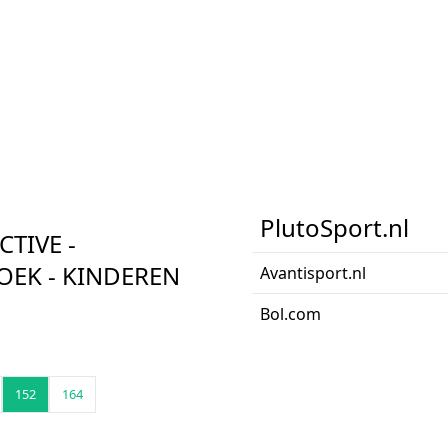
PlutoSport.nl
CTIVE -
EK - KINDEREN
Avantisport.nl
Bol.com
152
164