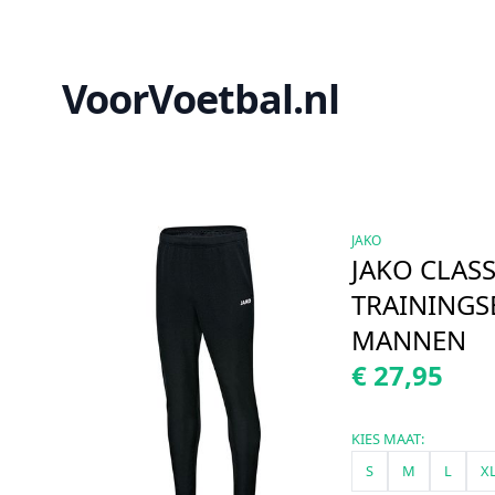
VoorVoetbal.nl
JAKO
JAKO CLAS
TRAININGS
MANNEN
€ 27,95
KIES MAAT:
S
M
L
X