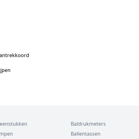
aantrekkoord
ijpen
beenstukken
Baldrukmeters
ompen
Ballentassen