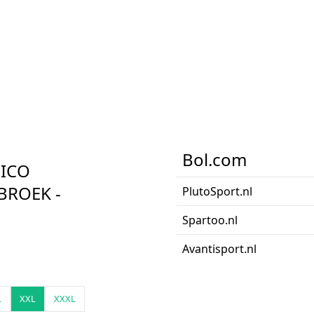
Bol.com
SICO
BROEK -
PlutoSport.nl
Spartoo.nl
Avantisport.nl
L
XXL
XXXL