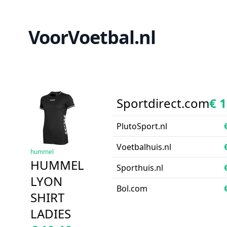
VoorVoetbal.nl
Sportdirect.com
€ 
PlutoSport.nl
Voetbalhuis.nl
hummel
HUMMEL
Sporthuis.nl
LYON
Bol.com
SHIRT
LADIES