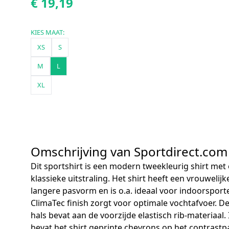
€ 19,19
KIES MAAT:
XS
S
M
L
XL
Omschrijving van Sportdirect.com
Dit sportshirt is een modern tweekleurig shirt met
klassieke uitstraling. Het shirt heeft een vrouwelijk
langere pasvorm en is o.a. ideaal voor indoorsport
ClimaTec finish zorgt voor optimale vochtafvoer. D
hals bevat aan de voorzijde elastisch rib-materiaal. I
bevat het shirt geprinte chevrons op het contrastp