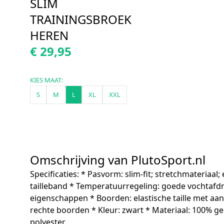
SLIM
TRAININGSBROEK
HEREN
€ 29,95
KIES MAAT:
S
M
L
XL
XXL
Omschrijving van PlutoSport.nl
Specificaties: * Pasvorm: slim-fit; stretchmateriaal; 
tailleband * Temperatuurregeling: goede vochtafdr
eigenschappen * Boorden: elastische taille met aa
rechte boorden * Kleur: zwart * Materiaal: 100% ge
polyester