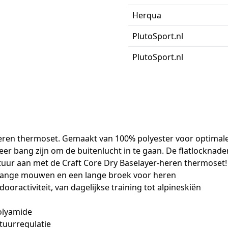
Herqua
PlutoSport.nl
PlutoSport.nl
Heren thermoset. Gemaakt van 100% polyester voor optimal
er bang zijn om de buitenlucht in te gaan. De flatlocknaden
ntuur aan met de Craft Core Dry Baselayer-heren thermoset!
lange mouwen en een lange broek voor heren
ractiviteit, van dagelijkse training tot alpineskiën
polyamide
tuurregulatie