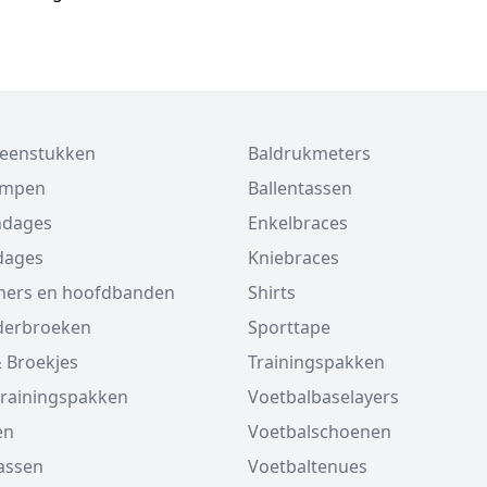
beenstukken
Baldrukmeters
ompen
Ballentassen
ndages
Enkelbraces
dages
Kniebraces
ers en hoofdbanden
Shirts
derbroeken
Sporttape
 Broekjes
Trainingspakken
trainingspakken
Voetbalbaselayers
en
Voetbalschoenen
assen
Voetbaltenues