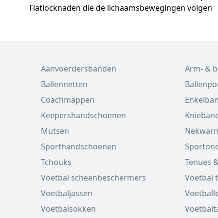
Flatlocknaden die de lichaamsbewegingen volgen
Aanvoerdersbanden
Arm- & 
Ballennetten
Ballenp
Coachmappen
Enkelba
Keepershandschoenen
Knieban
Mutsen
Nekwarm
Sporthandschoenen
Sporton
Tchouks
Tenues &
Voetbal scheenbeschermers
Voetbal 
Voetbaljassen
Voetball
Voetbalsokken
Voetbalt