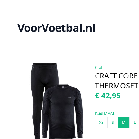
VoorVoetbal.nl
Craft
CRAFT CORE
THERMOSET
€ 42,95
KIES MAAT:
XS
S
M
L