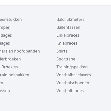
beenstukken
Baldrukmeters
ompen
Ballentassen
ndages
Enkelbraces
dages
Kniebraces
ers en hoofdbanden
Shirts
derbroeken
Sporttape
 Broekjes
Trainingspakken
trainingspakken
Voetbalbaselayers
en
Voetbalschoenen
assen
Voetbaltenues