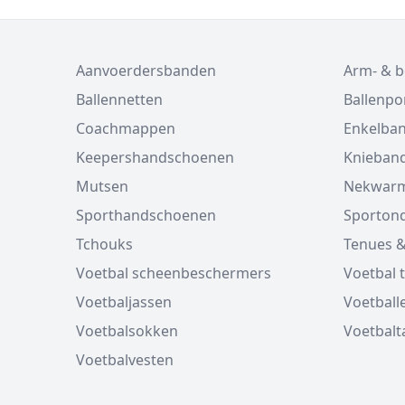
Aanvoerdersbanden
Arm- & 
Ballennetten
Ballenp
Coachmappen
Enkelba
Keepershandschoenen
Knieban
Mutsen
Nekwarm
Sporthandschoenen
Sporton
Tchouks
Tenues &
Voetbal scheenbeschermers
Voetbal 
Voetbaljassen
Voetball
Voetbalsokken
Voetbalt
Voetbalvesten