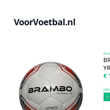
VoorVoetbal.nl
Bra
B
Y
€ 
KIES
5