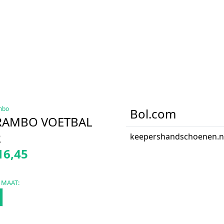
mbo
Bol.com
RAMBO VOETBAL
R
keepershandschoenen.n
16,45
 MAAT: