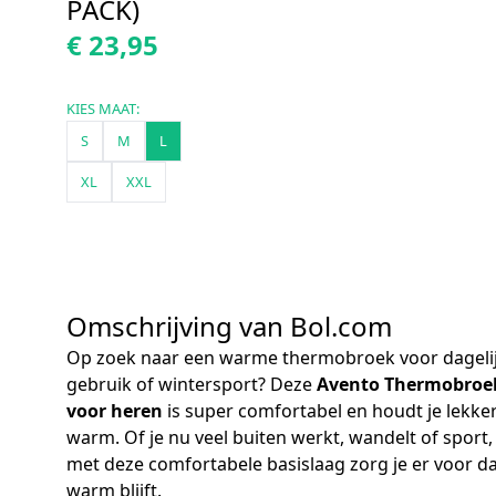
PACK)
€ 23,95
KIES MAAT:
S
M
L
XL
XXL
Omschrijving van Bol.com
Op zoek naar een warme thermobroek voor dageli
gebruik of wintersport? Deze
Avento Thermobroe
voor heren
is super comfortabel en houdt je lekke
warm. Of je nu veel buiten werkt, wandelt of sport,
met deze comfortabele basislaag zorg je er voor da
warm blijft.