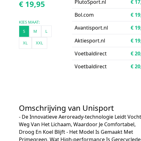
PlutoSport.nl
€ 17
€ 19,95
Bol.com
€ 19
KIES MAAT:
Avantisport.nl
€ 19
S
M
L
Aktiesport.nl
€ 19
XL
XXL
Voetbaldirect
€ 20
Voetbaldirect
€ 20
Omschrijving van Unisport
- De Innovatieve Aeroready-technologie Leidt Voch
Weg Van Het Lichaam, Waardoor Je Comfortabel,
Droog En Koel Blijft - Het Model Is Gemaakt Met
Primegreen, Wat High-performance Is Gerecyclede