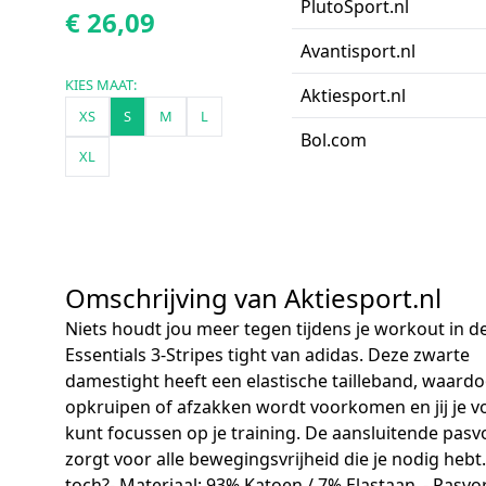
PlutoSport.nl
€ 26,09
Avantisport.nl
KIES MAAT:
Aktiesport.nl
XS
S
M
L
Bol.com
XL
Omschrijving van Aktiesport.nl
Niets houdt jou meer tegen tijdens je workout in d
Essentials 3-Stripes tight van adidas. Deze zwarte
damestight heeft een elastische tailleband, waard
opkruipen of afzakken wordt voorkomen en jij je vo
kunt focussen op je training. De aansluitende pas
zorgt voor alle bewegingsvrijheid die je nodig hebt. 
toch?- Materiaal: 93% Katoen / 7% Elastaan_- Pasvo