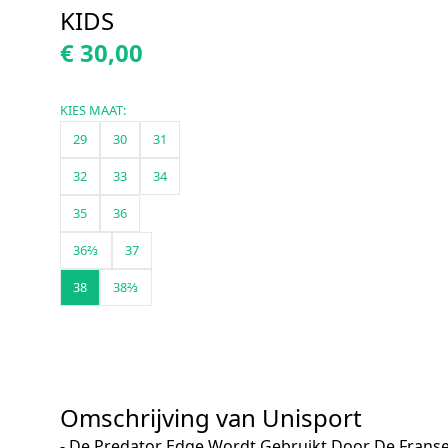
KIDS
€ 30,00
KIES MAAT:
29
30
31
32
33
34
35
36
36⅔
37
38
38⅔
Omschrijving van Unisport
- De Predator Edge Wordt Gebruikt Door De Frans