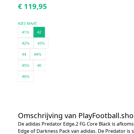
€ 119,95
KIES MAAT:
41⅓
42
42⅔
43⅓
44
44⅔
45⅓
46
46⅔
Omschrijving van PlayFootball.sh
De adidas Predator Edge.2 FG Core Black is afkomst
Edge of Darkness Pack van adidas. De Predator is s