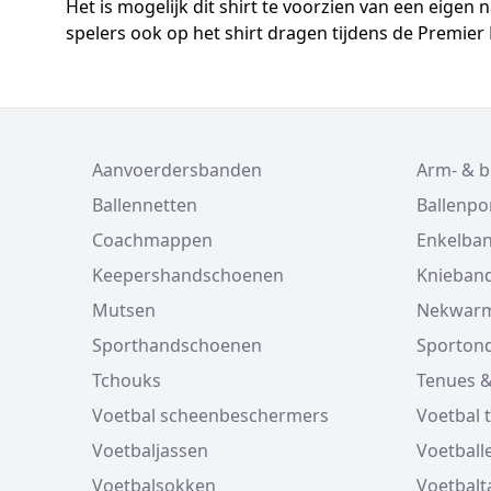
Het is mogelijk dit shirt te voorzien van een eige
spelers ook op het shirt dragen tijdens de Premier
Aanvoerdersbanden
Arm- & 
Ballennetten
Ballenp
Coachmappen
Enkelba
Keepershandschoenen
Knieban
Mutsen
Nekwarm
Sporthandschoenen
Sporton
Tchouks
Tenues &
Voetbal scheenbeschermers
Voetbal 
Voetbaljassen
Voetball
Voetbalsokken
Voetbalt