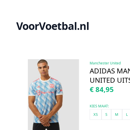
VoorVoetbal.nl
Manchester United
ADIDAS MA
UNITED UIT
€ 84,95
KIES MAAT:
XS
S
M
L