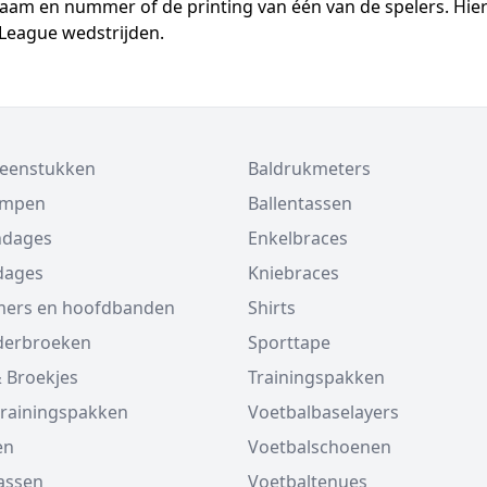
n naam en nummer of de printing van één van de spelers. Hie
 League wedstrijden.
beenstukken
Baldrukmeters
ompen
Ballentassen
ndages
Enkelbraces
dages
Kniebraces
ers en hoofdbanden
Shirts
derbroeken
Sporttape
 Broekjes
Trainingspakken
trainingspakken
Voetbalbaselayers
en
Voetbalschoenen
assen
Voetbaltenues